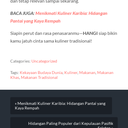
dan tetap relevan sampai sekarang.
BACA JUGA:
Menikmati Kuliner Karibia: Hidangan
Pantai yang Kaya Rempah
Siapin perut dan rasa penasaranmu—
HANGI
siap bikin
kamu jatuh cinta sama kuliner tradisional!
Categories:
Uncategorized
Tags:
Kekayaan Budaya Dunia
,
Kuliner
,
Makanan
,
Makanan
Khas
,
Makanan Tradisional
« Menikmati Kuliner Karibia: Hidangan Pantai yang
Kaya Rempah
Hidangan Paling Populer dari Kepulauan Pasifik
Selatan »