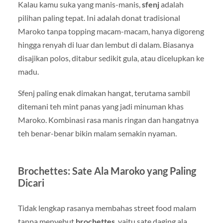
Kalau kamu suka yang manis-manis,
sfenj
adalah
pilihan paling tepat. Ini adalah donat tradisional
Maroko tanpa topping macam-macam, hanya digoreng
hingga renyah di luar dan lembut di dalam. Biasanya
disajikan polos, ditabur sedikit gula, atau dicelupkan ke
madu.
Sfenj paling enak dimakan hangat, terutama sambil
ditemani teh mint panas yang jadi minuman khas
Maroko. Kombinasi rasa manis ringan dan hangatnya
teh benar-benar bikin malam semakin nyaman.
Brochettes: Sate Ala Maroko yang Paling
Dicari
Tidak lengkap rasanya membahas street food malam
tanpa menyebut
brochettes
, yaitu sate daging ala