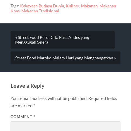
Tags:
Kekayaan Budaya Dunia
,
Kuliner
,
Makanan
,
Makanan
Khas
,
Makanan Tradisional
« Street Food Peru: Cita Rasa Andes yang
Menggugah Selera
Street Food Maroko Malam Hari yang Menghangatkan »
Leave a Reply
Your email address will not be published.
Required fields
are marked
*
COMMENT
*