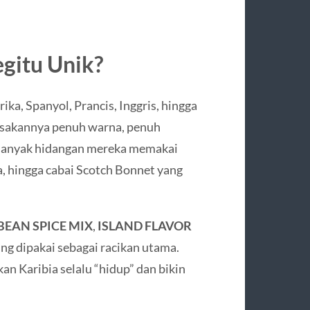
egitu Unik?
ka, Spanyol, Prancis, Inggris, hingga
masakannya penuh warna, penuh
. Banyak hidangan mereka memakai
ala, hingga cabai Scotch Bonnet yang
BEAN SPICE MIX
,
ISLAND FLAVOR
ing dipakai sebagai racikan utama.
n Karibia selalu “hidup” dan bikin