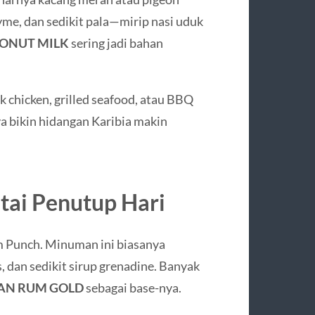
yme, dan sedikit pala—mirip nasi uduk
ONUT MILK
sering jadi bahan
 chicken, grilled seafood, atau BBQ
ya bikin hidangan Karibia makin
ai Penutup Hari
m Punch. Minuman ini biasanya
s, dan sedikit sirup grenadine. Banyak
AN RUM GOLD
sebagai base-nya.