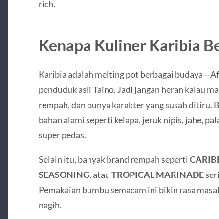
rich.
Kenapa Kuliner Karibia B
Karibia adalah melting pot berbagai budaya—Afri
penduduk asli Taino. Jadi jangan heran kalau 
rempah, dan punya karakter yang susah ditiru
bahan alami seperti kelapa, jeruk nipis, jahe, p
super pedas.
Selain itu, banyak brand rempah seperti
CARIB
SEASONING
, atau
TROPICAL MARINADE
ser
Pemakaian bumbu semacam ini bikin rasa masaka
nagih.