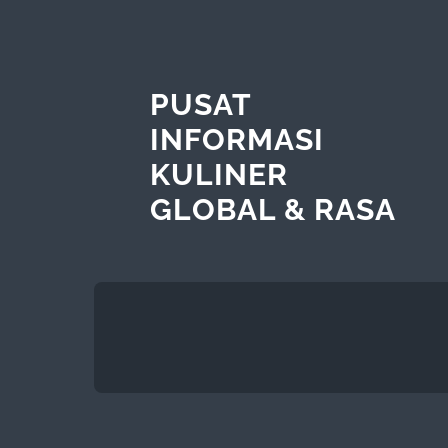
PUSAT
INFORMASI
KULINER
GLOBAL & RASA