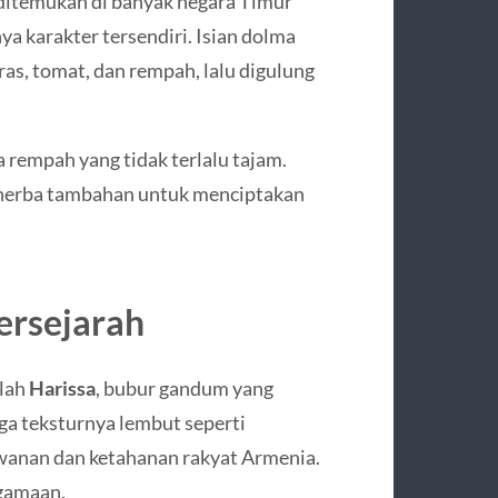
 ditemukan di banyak negara Timur
a karakter tersendiri. Isian dolma
ras, tomat, dan rempah, lalu digulung
rempah yang tidak terlalu tajam.
herba tambahan untuk menciptakan
ersejarah
alah
Harissa
, bubur gandum yang
a teksturnya lembut seperti
awanan dan ketahanan rakyat Armenia.
agamaan.