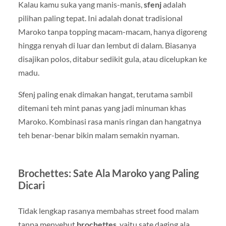
Kalau kamu suka yang manis-manis,
sfenj
adalah
pilihan paling tepat. Ini adalah donat tradisional
Maroko tanpa topping macam-macam, hanya digoreng
hingga renyah di luar dan lembut di dalam. Biasanya
disajikan polos, ditabur sedikit gula, atau dicelupkan ke
madu.
Sfenj paling enak dimakan hangat, terutama sambil
ditemani teh mint panas yang jadi minuman khas
Maroko. Kombinasi rasa manis ringan dan hangatnya
teh benar-benar bikin malam semakin nyaman.
Brochettes: Sate Ala Maroko yang Paling
Dicari
Tidak lengkap rasanya membahas street food malam
tanpa menyebut
brochettes
, yaitu sate daging ala