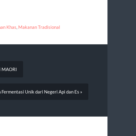
an Khas
,
Makanan Tradisional
isi MAORI
 Fermentasi Unik dari Negeri Api dan Es »