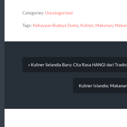
Categories:
Uncategorized
Tags:
Kekayaan Budaya Dunia
,
Kuliner
,
Makanan
,
Makan
« Kuliner Selandia Baru: Cita Rasa HANGI dari Trad
Kuliner Islandia: Makanan