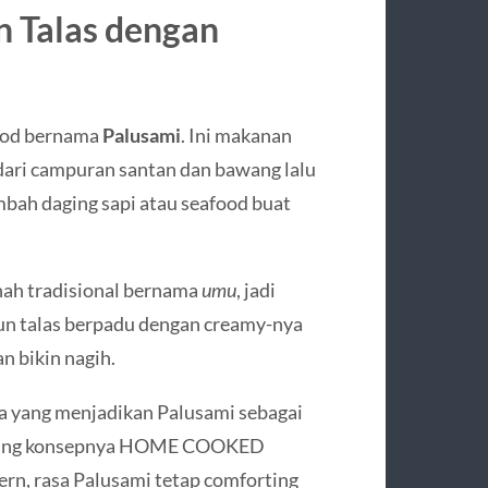
n Talas dengan
food bernama
Palusami
. Ini makanan
dari campuran santan dan bawang lalu
mbah daging sapi atau seafood buat
nah tradisional bernama
umu
, jadi
un talas berpadu dengan creamy-nya
an bikin nagih.
a yang menjadikan Palusami sebagai
 yang konsepnya HOME COOKED
rn, rasa Palusami tetap comforting