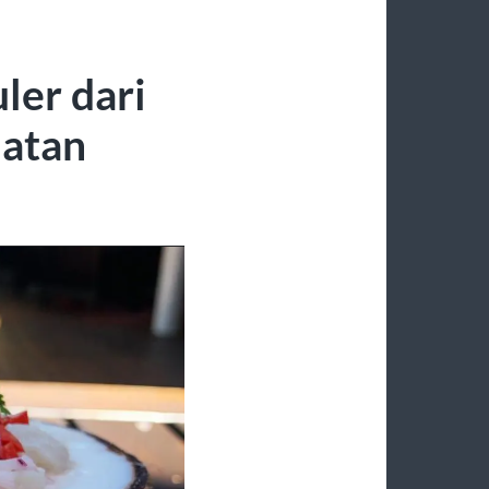
ler dari
latan