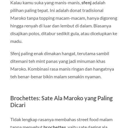
Kalau kamu suka yang manis-manis,
sfenj
adalah
pilihan paling tepat. Ini adalah donat tradisional
Maroko tanpa topping macam-macam, hanya digoreng
hingga renyah di luar dan lembut di dalam. Biasanya
disajikan polos, ditabur sedikit gula, atau dicelupkan ke
madu.
Sfenj paling enak dimakan hangat, terutama sambil
ditemani teh mint panas yang jadi minuman khas
Maroko. Kombinasi rasa manis ringan dan hangatnya
teh benar-benar bikin malam semakin nyaman.
Brochettes: Sate Ala Maroko yang Paling
Dicari
Tidak lengkap rasanya membahas street food malam
tanpa menyebut
brochettes
, yaitu sate daging ala