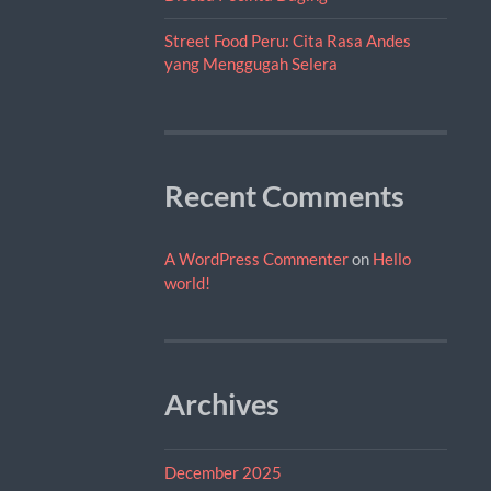
Street Food Peru: Cita Rasa Andes
yang Menggugah Selera
Recent Comments
A WordPress Commenter
on
Hello
world!
Archives
December 2025