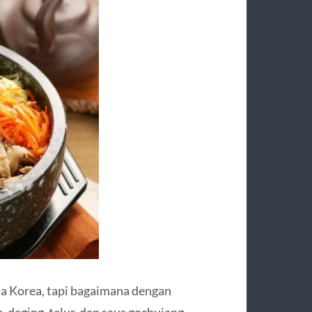
a Korea, tapi bagaimana dengan