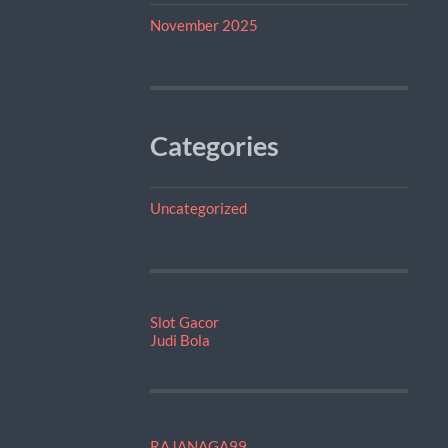
November 2025
Categories
Uncategorized
Slot Gacor
Judi Bola
RAJANAGA99