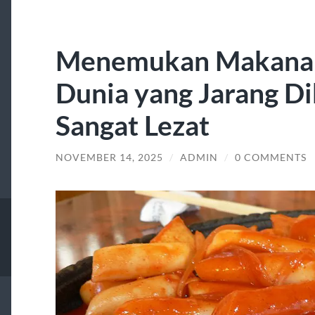
Menemukan Makanan 
Dunia yang Jarang Di
Sangat Lezat
NOVEMBER 14, 2025
/
ADMIN
/
0 COMMENTS