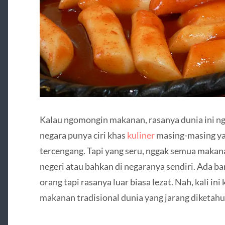
Kalau ngomongin makanan, rasanya dunia ini ng
negara punya ciri khas
kuliner
masing-masing yan
tercengang. Tapi yang seru, nggak semua makanan
negeri atau bahkan di negaranya sendiri. Ada b
orang tapi rasanya luar biasa lezat. Nah, kali in
makanan tradisional dunia yang jarang diketahui