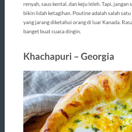
renyah, saus kental, dan keju leleh. Tapi, jangan
bikin lidah ketagihan. Poutine adalah salah sat
yang jarang diketahui orang di luar Kanada. Ras
banget buat cuaca dingin.
Khachapuri – Georgia