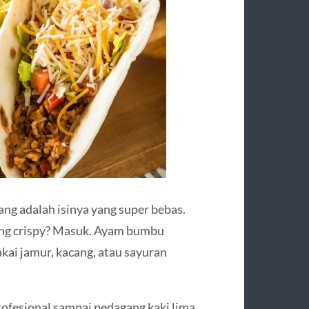
ang adalah isinya yang super bebas.
eng crispy? Masuk. Ayam bumbu
kai jamur, kacang, atau sayuran
rofesional sampai pedagang kaki lima