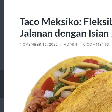
Taco Meksiko: Fleksib
Jalanan dengan Isian
NOVEMBER 16, 2025
/
ADMIN
/
0 COMMENTS