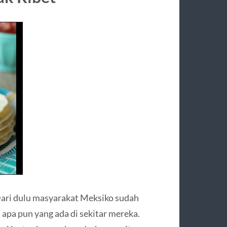
Dari dulu masyarakat Meksiko sudah
u apa pun yang ada di sekitar mereka.