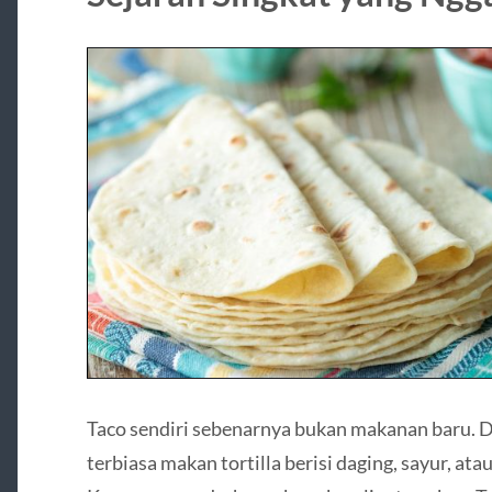
Taco sendiri sebenarnya bukan makanan baru. 
terbiasa makan tortilla berisi daging, sayur, ata