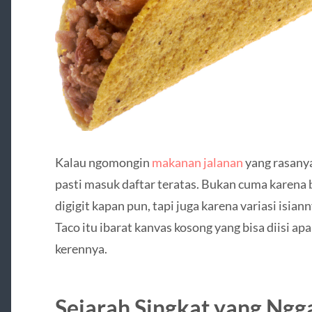
Kalau ngomongin
makanan jalanan
yang rasanya
pasti masuk daftar teratas. Bukan cuma karena
digigit kapan pun, tapi juga karena variasi isia
Taco itu ibarat kanvas kosong yang bisa diisi apa 
kerennya.
Sejarah Singkat yang Ngg