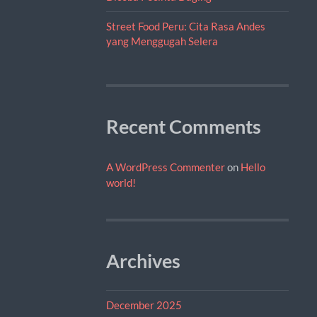
Street Food Peru: Cita Rasa Andes
yang Menggugah Selera
Recent Comments
A WordPress Commenter
on
Hello
world!
Archives
December 2025