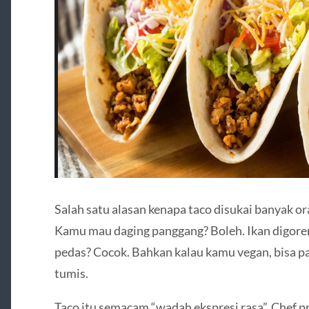
Salah satu alasan kenapa taco disukai banyak or
Kamu mau daging panggang? Boleh. Ikan digor
pedas? Cocok. Bahkan kalau kamu vegan, bisa pa
tumis.
Taco itu semacam “wadah ekspresi rasa”. Chef p