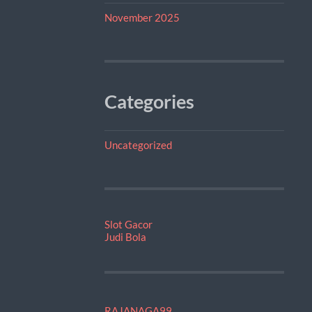
November 2025
Categories
Uncategorized
Slot Gacor
Judi Bola
RAJANAGA99