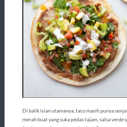
Di balik isian utamanya, taco masih punya senjat
merah buat yang suka pedas tajam, salsa verde y