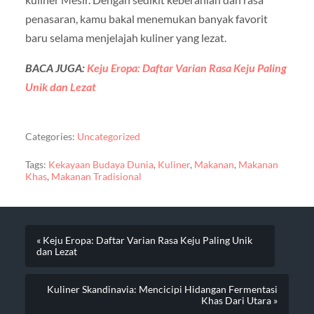
penasaran, kamu bakal menemukan banyak favorit
baru selama menjelajah kuliner yang lezat.
BACA JUGA:
Keju Eropa: Daftar Varian Rasa Keju Paling
Unik dan Lezat
Categories:
Uncategorized
Tags:
Kekayaan Budaya Dunia
,
Kuliner
,
Makanan
,
Makanan
Khas
,
Makanan Tradisional
« Keju Eropa: Daftar Varian Rasa Keju Paling Unik
dan Lezat
Kuliner Skandinavia: Mencicipi Hidangan Fermentasi
Khas Dari Utara »