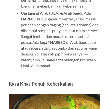
bernama
jameed
. Biasanya dimakan secara
komunal, melambangkan kebersamaan.
Uni Emirat Arab (UEA) & Arab Saudi:
Ada
HAREES
, bubur gandum kental yang dimasak
perlahan dengan daging (sapi atau domba) dan
dibumbui rempah, punya tekstur mirip
oatmeal
.
Sangat lembut dan mudah dicerna setelah
puasa. Ada juga
THAREED
di Arab Saudi, sup
atau rebusan daging domba dan sayuran yang
disajikan di atas roti pipih yang renyah—
katanya sih, ini salah satu hidangan kesukaan
Nabi Muhammad.
Rasa Khas Penuh Keberkahan