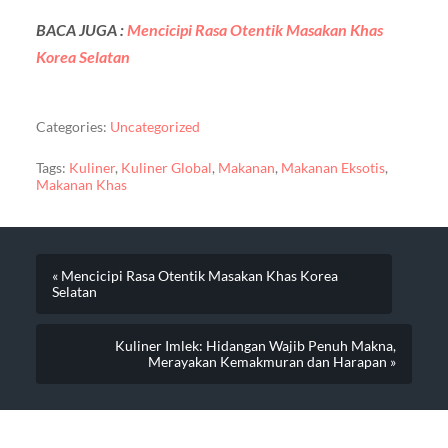
BACA JUGA :
Mencicipi Rasa Otentik Masakan Khas
Korea Selatan
Categories:
Uncategorized
Tags:
Kuliner
,
Kuliner Global
,
Makanan
,
Makanan Eksotis
,
Makanan Khas
« Mencicipi Rasa Otentik Masakan Khas Korea
Selatan
Kuliner Imlek: Hidangan Wajib Penuh Makna,
Merayakan Kemakmuran dan Harapan »