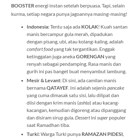
BOOSTER
energi instan setelah berpuasa. Tapi, selain
kurma, setiap negara punya jagoannya masing-masing!
Indonesia:
Tentu saja ada
KOLAK
! Kuah santan
manis bercampur gula merah, dipadukan
dengan pisang, ubi, atau kolang-kaling, adalah
comfort food
yang tak tergantikan. Enggak
ketinggalan juga aneka
GORENGAN
yang
renyah sebagai pendamping. Rasa manis dan
gurih ini pas banget buat menyambut lambung.
Mesir & Levant:
Di sini, ada camilan manis
bernama
QATAYEF
. Ini adalah sejenis
pancake
yang cuma dimasak satu sisi, lalu dilipat dan
diisi dengan krim manis (
ashta
) atau kacang-
kacangan, kemudian digoreng atau dipanggang
dan disiram sirup gula.
Dessert
ini
super
populer
saat Ramadhan tiba.
Turki:
Warga Turki punya
RAMAZAN PIDESI
,