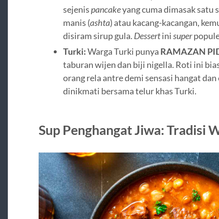
sejenis
pancake
yang cuma dimasak satu sis
manis (
ashta
) atau kacang-kacangan, kem
disiram sirup gula.
Dessert
ini
super
popule
Turki:
Warga Turki punya
RAMAZAN PID
taburan wijen dan biji nigella. Roti ini b
orang rela antre demi sensasi hangat da
dinikmati bersama telur khas Turki.
Sup Penghangat Jiwa: Tradisi W