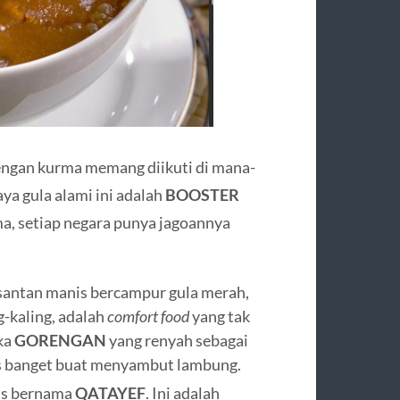
engan kurma memang diikuti di mana-
ya gula alami ini adalah
BOOSTER
rma, setiap negara punya jagoannya
santan manis bercampur gula merah,
g-kaling, adalah
comfort food
yang tak
ka
GORENGAN
yang renyah sebagai
as banget buat menyambut lambung.
nis bernama
QATAYEF
. Ini adalah