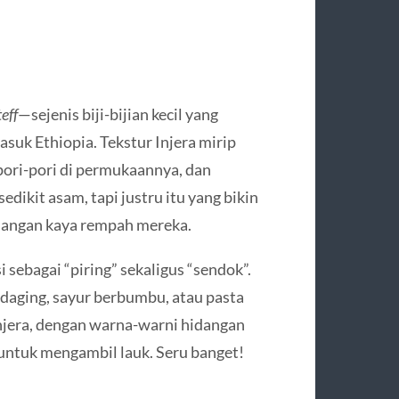
teff
—sejenis biji-bijian kecil yang
suk Ethiopia. Tekstur Injera mirip
 pori-pori di permukaannya, dan
dikit asam, tapi justru itu yang bikin
idangan kaya rempah mereka.
i sebagai “piring” sekaligus “sendok”.
i daging, sayur berbumbu, atau pasta
Injera, dengan warna-warni hidangan
 untuk mengambil lauk. Seru banget!