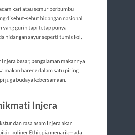
macam kari atau semur berbumbu
ing disebut-sebut hidangan nasional
h yang gurih tapi tetap punya
a hidangan sayur seperti tumis kol,
r Injera besar, pengalaman makannya
a makan bareng dalam satu piring
tapi juga budaya kebersamaan.
kmati Injera
stur dan rasa asam Injera akan
ng bikin kuliner Ethiopia menarik—ada