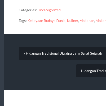
Categories:
Uncategorized
Tags:
Kekayaan Budaya Dunia
,
Kuliner
,
Makanan
,
Makan
« Hidangan Tradisional Ukraina yang Sarat Sejarah
Hidangan Tradi