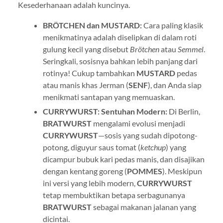
Kesederhanaan adalah kuncinya.
BRÖTCHEN dan MUSTARD:
Cara paling klasik
menikmatinya adalah diselipkan di dalam roti
gulung kecil yang disebut
Brötchen
atau
Semmel
.
Seringkali, sosisnya bahkan lebih panjang dari
rotinya! Cukup tambahkan
MUSTARD
pedas
atau manis khas Jerman (
SENF
), dan Anda siap
menikmati santapan yang memuaskan.
CURRYWURST: Sentuhan Modern:
Di Berlin,
BRATWURST
mengalami evolusi menjadi
CURRYWURST
—sosis yang sudah dipotong-
potong, diguyur saus tomat (
ketchup
) yang
dicampur bubuk kari pedas manis, dan disajikan
dengan kentang goreng (
POMMES
). Meskipun
ini versi yang lebih modern,
CURRYWURST
tetap membuktikan betapa serbagunanya
BRATWURST
sebagai makanan jalanan yang
dicintai.