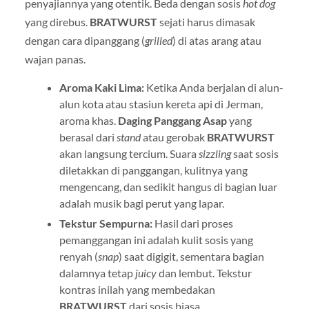
penyajiannya yang otentik. Beda dengan sosis
hot dog
yang direbus.
BRATWURST
sejati harus dimasak
dengan cara dipanggang (
grilled
) di atas arang atau
wajan panas.
Aroma Kaki Lima:
Ketika Anda berjalan di alun-
alun kota atau stasiun kereta api di Jerman,
aroma khas.
Daging Panggang Asap
yang
berasal dari
stand
atau gerobak
BRATWURST
akan langsung tercium. Suara
sizzling
saat sosis
diletakkan di panggangan, kulitnya yang
mengencang, dan sedikit hangus di bagian luar
adalah musik bagi perut yang lapar.
Tekstur Sempurna:
Hasil dari proses
pemanggangan ini adalah kulit sosis yang
renyah (
snap
) saat digigit, sementara bagian
dalamnya tetap
juicy
dan lembut. Tekstur
kontras inilah yang membedakan
BRATWURST
dari sosis biasa.