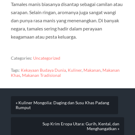
Tamales manis biasanya disantap sebagai camilan atau
sarapan. Selain ringan, aromanya juga sangat wangi
dan punya rasa manis yang menenangkan. Di banyak
negara, tamales sering hadir dalam perayaan
keagamaan atau pesta keluarga.
Categories:
Uncategorized
Tags:
Kekayaan Budaya Dunia
,
Kuliner
,
Makanan
,
Makanan
Khas
,
Makanan Tradisional
« Kuliner Mongolia: Daging dan Susu Khas Padang
Rumput
Sup Krim Eropa Utara: Gurih, Kental, dan
Menghangatkan »