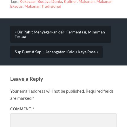
Tags:
Kekayaan Budaya Dunia
,
Kuliner
,
Makanan
,
Makanan
Eksotis
,
Makanan Tradisional
« Bir Pahit Menyegarkan dari Fermentasi, Minuman
Tertua
Sup Buntut Sapi: Kehangatan Kaldu Kaya Rasa »
Leave a Reply
Your email address will not be published.
Required fields
are marked
*
COMMENT
*