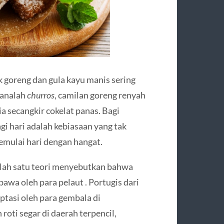
k goreng dan gula kayu manis sering
 sanalah
churros
, camilan goreng renyah
a secangkir cokelat panas. Bagi
agi hari adalah kebiasaan yang tak
memulai hari dengan hangat.
alah satu teori menyebutkan bahwa
bawa oleh para pelaut . Portugis dari
ptasi oleh para gembala di
oti segar di daerah terpencil,