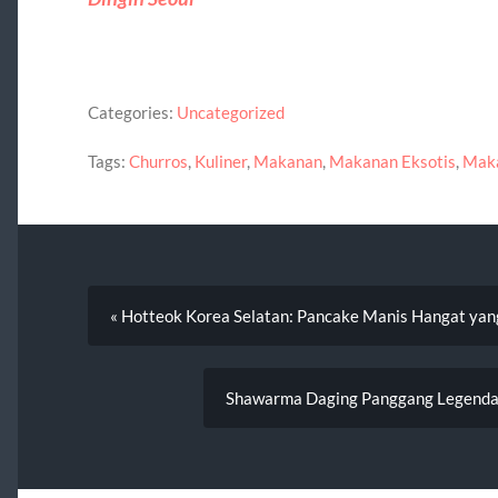
Categories:
Uncategorized
Tags:
Churros
,
Kuliner
,
Makanan
,
Makanan Eksotis
,
Maka
« Hotteok Korea Selatan: Pancake Manis Hangat yang
Shawarma Daging Panggang Legendar