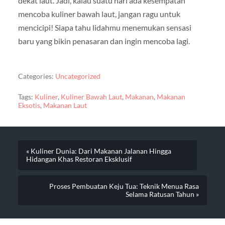
dekat laut. Jadi, kalau suatu hari ada kesempatan
mencoba kuliner bawah laut, jangan ragu untuk
mencicipi! Siapa tahu lidahmu menemukan sensasi
baru yang bikin penasaran dan ingin mencoba lagi.
Categories:
Uncategorized
Tags:
Kuliner
,
Kuliner Bawah Laut
,
Makanan
,
Makanan
Eksotis
,
Makanan Laut
« Kuliner Dunia: Dari Makanan Jalanan Hingga
Hidangan Khas Restoran Eksklusif
Proses Pembuatan Keju Tua: Teknik Menua Rasa
Selama Ratusan Tahun »