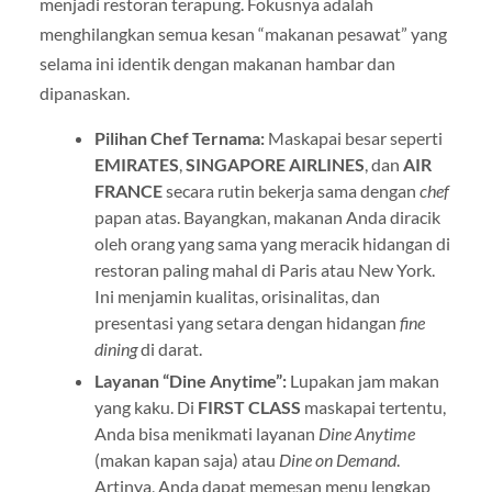
menjadi restoran terapung. Fokusnya adalah
menghilangkan semua kesan “makanan pesawat” yang
selama ini identik dengan makanan hambar dan
dipanaskan.
Pilihan Chef Ternama:
Maskapai besar seperti
EMIRATES
,
SINGAPORE AIRLINES
, dan
AIR
FRANCE
secara rutin bekerja sama dengan
chef
papan atas. Bayangkan, makanan Anda diracik
oleh orang yang sama yang meracik hidangan di
restoran paling mahal di Paris atau New York.
Ini menjamin kualitas, orisinalitas, dan
presentasi yang setara dengan hidangan
fine
dining
di darat.
Layanan “Dine Anytime”:
Lupakan jam makan
yang kaku. Di
FIRST CLASS
maskapai tertentu,
Anda bisa menikmati layanan
Dine Anytime
(makan kapan saja) atau
Dine on Demand
.
Artinya, Anda dapat memesan menu lengkap