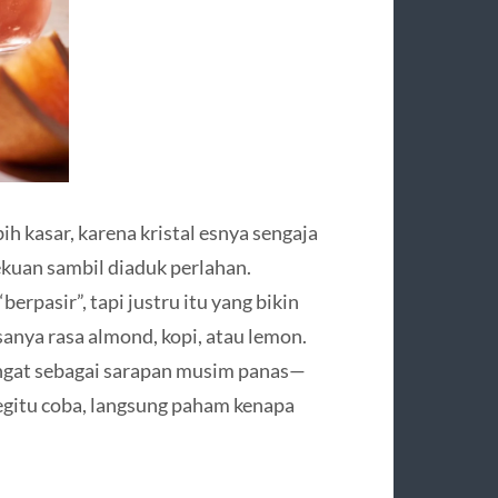
bih kasar, karena kristal esnya sengaja
kuan sambil diaduk perlahan.
erpasir”, tapi justru itu yang bikin
iasanya rasa almond, kopi, atau lemon.
ngat sebagai sarapan musim panas—
egitu coba, langsung paham kenapa