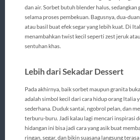
dan air. Sorbet butuh blender halus, sedangkan g
selama proses pembekuan. Bagusnya, dua-duany
atau basil buat efek segar yang lebih kuat. Di It
menambahkan twist kecil seperti zest jeruk ata
sentuhan khas.
Lebih dari Sekadar Dessert
Pada akhirnya, baik sorbet maupun granita bu
adalah simbol kecil dari cara hidup orang Ital
sederhana. Duduk santai, ngobrol pelan, dan me
terburu-buru. Jadi kalau lagi mencari inspirasi 
hidangan ini bisa jadi cara yang asik buat mem
ringan, segar, dan bikin suasana langsung terasa 