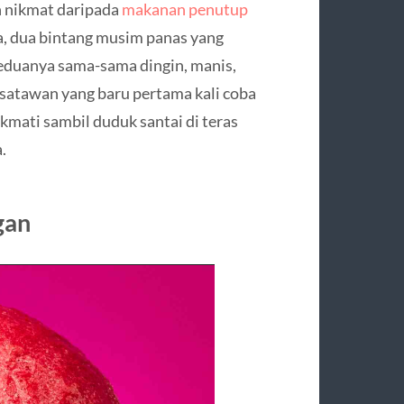
h nikmat daripada
makanan penutup
ia, dua bintang musim panas yang
 Keduanya sama-sama dingin, manis,
isatawan yang baru pertama kali coba
ikmati sambil duduk santai di teras
.
gan