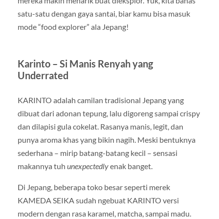
mereka makin menarik buat dieksplor. Yuk, kita bahas
satu-satu dengan gaya santai, biar kamu bisa masuk
mode “food explorer” ala Jepang!
Karinto – Si Manis Renyah yang
Underrated
KARINTO adalah camilan tradisional Jepang yang
dibuat dari adonan tepung, lalu digoreng sampai crispy
dan dilapisi gula cokelat. Rasanya manis, legit, dan
punya aroma khas yang bikin nagih. Meski bentuknya
sederhana – mirip batang-batang kecil – sensasi
makannya tuh
unexpectedly
enak banget.
Di Jepang, beberapa toko besar seperti merek
KAMEDA SEIKA sudah ngebuat KARINTO versi
modern dengan rasa karamel, matcha, sampai madu.